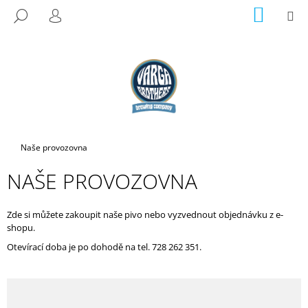
K
Přejít
NÁKUP
M
HLEDAT
na
KOŠÍK
O
PŘIHLÁŠENÍ
ZPĚT
ZPĚT
obsah
Š
Í
C
K
O
P
O
T
Domů
Naše provozovna
Ř
NAŠE PROVOZOVNA
E
B
U
Zde si můžete zakoupit naše pivo nebo vyzvednout objednávku z e-
shopu.
J
Otevírací doba je po dohodě na tel. 728 262 351.
E
T
E
N