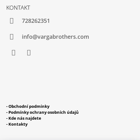
Á
J
KONTAKT
P
E
M
A
728262351
E
T
Í
info@vargabrothers.com
MY
FAIR
LEŽÁK
-
KEG
Facebook
Instagram
15L
968
Kč
- Obchodní podmínky
- Podmínky ochrany osobních údajů
- Kde nás najdete
- Kontakty