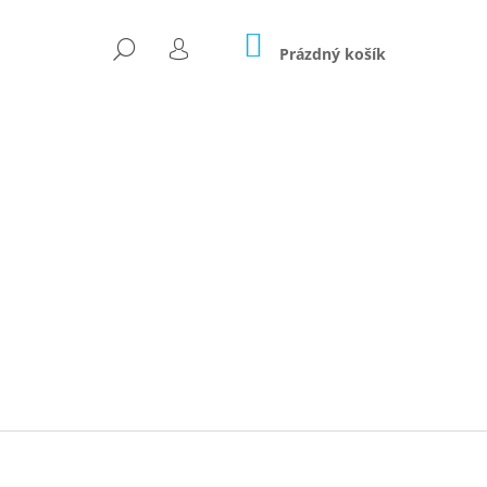
NÁKUPNÍ
HLEDAT
KOŠÍK
Prázdný košík
PŘIHLÁŠENÍ
Následující
 LAHEV 0,75L