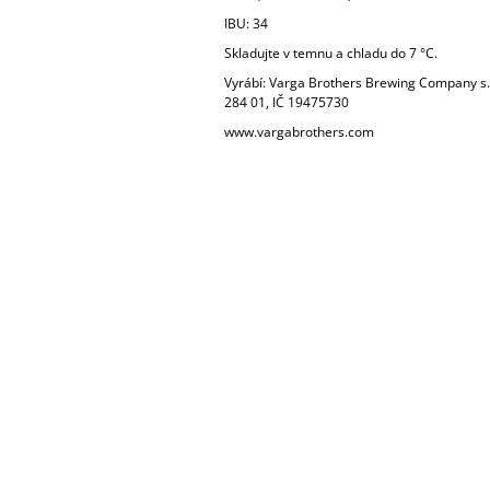
IBU: 34
Skladujte v temnu a chladu do 7 °C.
Vyrábí: Varga Brothers Brewing Company s.r
284 01, IČ 19475730
www.vargabrothers.com