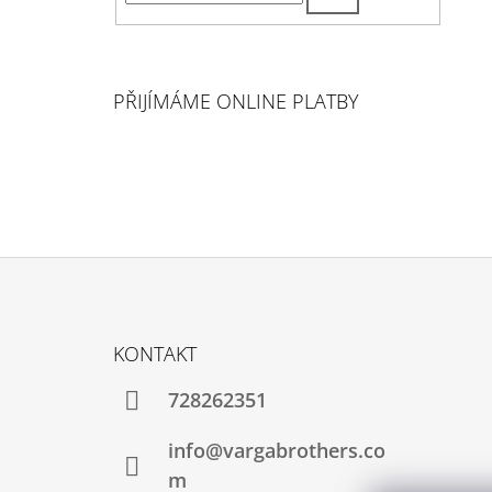
PŘIJÍMÁME ONLINE PLATBY
Z
Á
KONTAKT
P
A
728262351
T
info@vargabrothers.co
Í
m