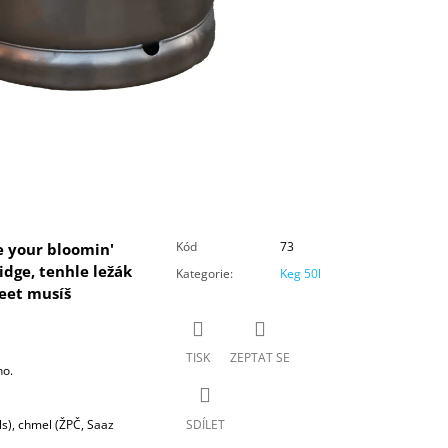
Kód
73
 your bloomin'
dge, tenhle ležák
Kategorie
:
Keg 50l
reet musíš
TISK
ZEPTAT SE
no.
ls)
, chmel (ŽPČ, Saaz
SDÍLET