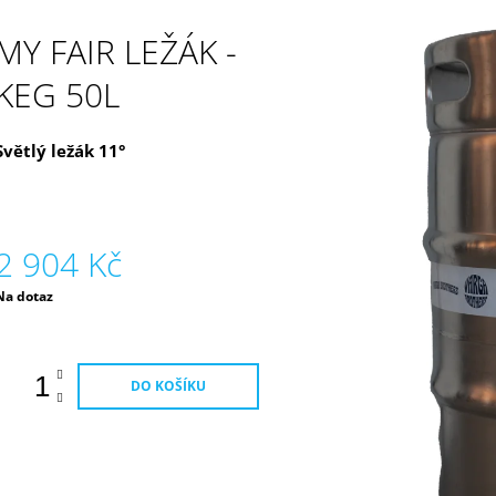
94 Kč
105 Kč
MY FAIR LEŽÁK -
KEG 50L
Světlý ležák 11°
2 904 Kč
Měrná
Na dotaz
ena:
DO KOŠÍKU