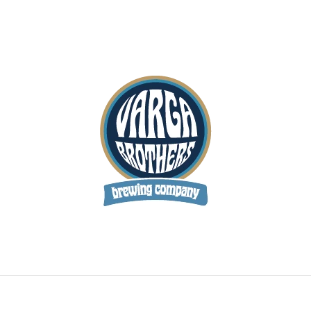
CO POTŘEBUJETE NAJÍT?
HLEDAT
DOPORUČUJEME
BETA ALE - LAHEV 0,75L
JUKEBOX HERO -