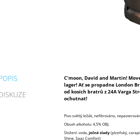
POPIS
C'moon, David and Martin! Move
lager!
Ať se propadne London Bri
od kosích bratrů z 24A Varga St
DISKUZE
ochutnat!
Pivo světlý ležák, nefiltrováno, nepasterová
Obsah alkoholu: 4,5% OBJ.
Složení: voda,
ječné slady
(plzeňský, carapi
Shine, Saaz Comfort)