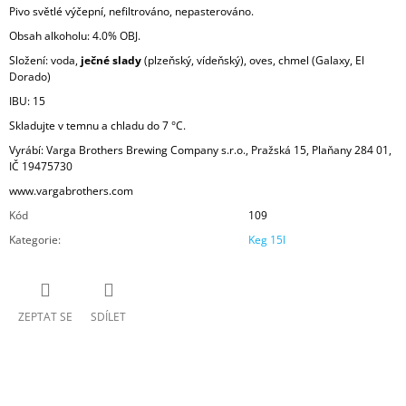
Pivo světlé výčepní, nefiltrováno, nepasterováno.
Obsah alkoholu: 4.0% OBJ.
Složení: voda,
ječné slady
(plzeňský, vídeňský)
, oves, chmel (Galaxy, El
Dorado)
IBU: 15
Skladujte v temnu a chladu do 7 °C.
Vyrábí: Varga Brothers Brewing Company s.r.o., Pražská 15, Plaňany 284 01,
IČ 19475730
www.vargabrothers.com
Kód
109
Kategorie
:
Keg 15l
ZEPTAT SE
SDÍLET