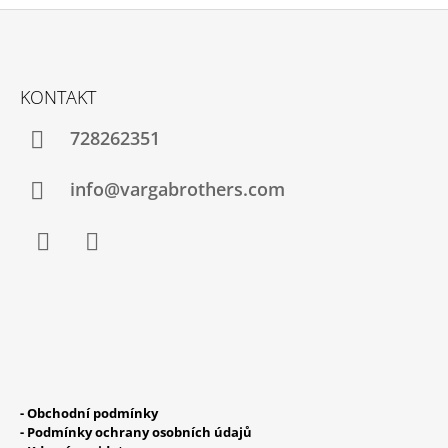
Z
Á
KONTAKT
P
A
728262351
T
Í
info@vargabrothers.com
Facebook
Instagram
- Obchodní podmínky
- Podmínky ochrany osobních údajů