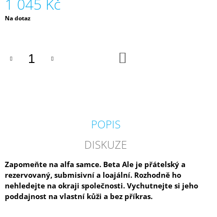
1 045 Kč
J
E
Měrná
Na dotaz
M
cena:
E
DO
MY
KOŠÍKU
FAIR
LEŽÁK
-
KEG
30L
1
815
POPIS
Kč
DISKUZE
Zapomeňte na alfa samce. Beta Ale je přátelský a
rezervovaný, submisivní a loajální. Rozhodně ho
nehledejte na okraji společnosti. Vychutnejte si jeho
poddajnost na vlastní kůži a bez příkras.